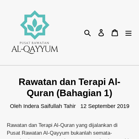
Lompat
ke
isikandungan
Cari
Log masuk
Bakul
Rawatan dan Terapi Al-
Quran (Bahagian 1)
Oleh Indera Saifullah Tahir
12 September 2019
Rawatan dan Terapi Al-Quran yang dijalankan di
Pusat Rawatan Al-Qayyum bukanlah semata-