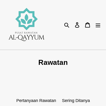
Lompat
ke
isikandungan
Cari
Log masuk
Bakul
Rawatan
Pertanyaan Rawatan
Sering Ditanya