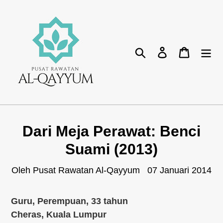
Lompat
ke
isikandungan
Cari
Log masuk
Bakul
Dari Meja Perawat: Benci
Suami (2013)
Oleh Pusat Rawatan Al-Qayyum
07 Januari 2014
Guru, Perempuan, 33 tahun
Cheras, Kuala Lumpur