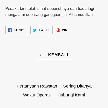
Pesakit kini telah sihat sepenuhnya dan tiada lagi
mengalami sebarang gangguan jin. Alhamdulillah.
KONGSI
TWEET
PIN
KONGSI
TWEET
PIN
DALAM
DALAM
DALAM
FACEBOOK
TWITTER
PINTEREST
KEMBALI
Pertanyaan Rawatan
Sering Ditanya
Waktu Operasi
Hubungi Kami