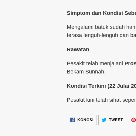
Simptom dan Kondisi Seb
Mengalami batuk sudah hamp
terasa lenguh-lenguh dan ba
Rawatan
Pesakit telah menjalani
Pro
Bekam Sunnah.
Kondisi Terkini (22 Julai 2
Pesakit kini telah sihat sepe
KONGSI
TWEE
KONGSI
TWEET
DALAM
DALA
FACEBOOK
TWITT