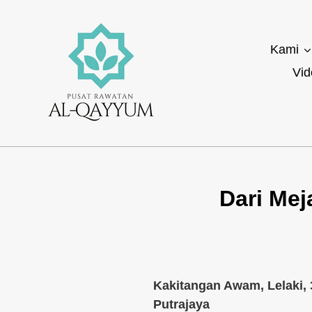
Lompat
ke
isikandungan
Kami
Vid
Dari Mej
Kakitangan Awam, Lelaki, 
Putrajaya