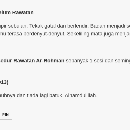
elum Rawatan
ir sebulan. Tekak gatal dan berlendir. Badan menjadi 
hu terasa berdenyut-denyut. Sekeliling mata juga menja
sedur Rawatan Ar-Rohman
sebanyak 1 sesi dan semin
013)
nuhnya dan tiada lagi batuk. Alhamdulillah.
T
PIN
PIN
M
DALAM
ER
PINTEREST