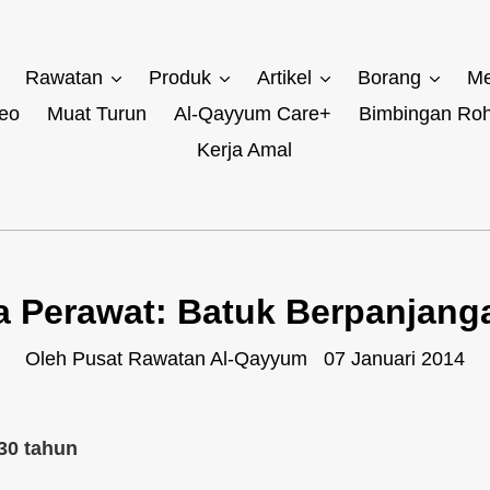
Rawatan
Produk
Artikel
Borang
Me
eo
Muat Turun
Al-Qayyum Care+
Bimbingan Roh
Kerja Amal
a Perawat: Batuk Berpanjang
Oleh Pusat Rawatan Al-Qayyum
07 Januari 2014
30 tahun