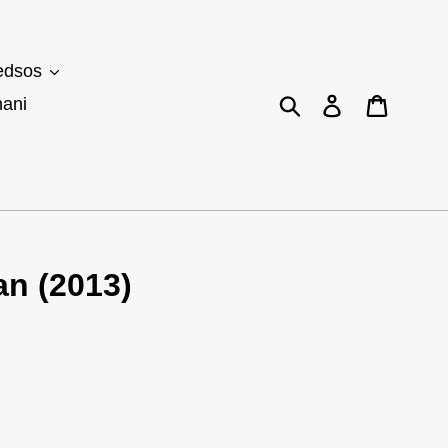
dsos
Cari
Log masuk
Bakul
ani
an (2013)