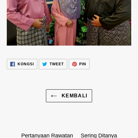
KONGSI
TWEET
PIN
KONGSI
TWEET
PIN
DALAM
DALAM
DALAM
FACEBOOK
TWITTER
PINTEREST
KEMBALI
Pertanyaan Rawatan
Sering Ditanya