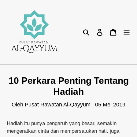
Lompat
ke
isikandungan
Cari
Log masuk
Bakul
10 Perkara Penting Tentang
Hadiah
Oleh Pusat Rawatan Al-Qayyum
05 Mei 2019
Hadiah itu punya pengaruh yang besar, semakin
mengeratkan cinta dan mempersatukan hati, juga