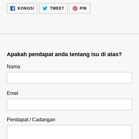
KONGSI
TWEET
PIN
KONGSI
TWEET
PIN
DALAM
DALAM
DALAM
FACEBOOK
TWITTER
PINTEREST
Apakah pendapat anda tentang isu di atas?
Nama
Emel
Pendapat / Cadangan