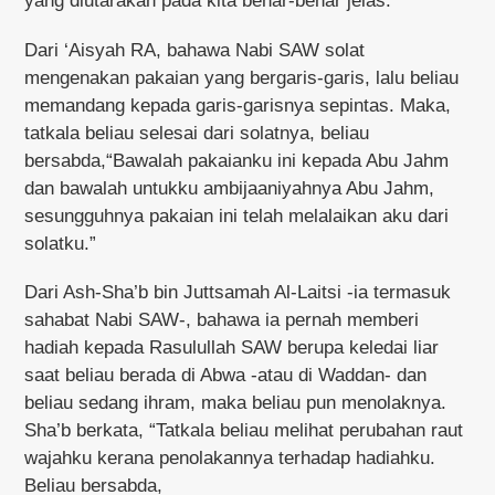
yang diutarakan pada kita benar-benar jelas.
Dari ‘Aisyah RA, bahawa Nabi SAW solat
mengenakan pakaian yang bergaris-garis, lalu beliau
memandang kepada garis-garisnya sepintas. Maka,
tatkala beliau selesai dari solatnya, beliau
bersabda,“Bawalah pakaianku ini kepada Abu Jahm
dan bawalah untukku ambijaaniyahnya Abu Jahm,
sesungguhnya pakaian ini telah melalaikan aku dari
solatku.”
Dari Ash-Sha’b bin Juttsamah Al-Laitsi -ia termasuk
sahabat Nabi SAW-, bahawa ia pernah memberi
hadiah kepada Rasulullah SAW berupa keledai liar
saat beliau berada di Abwa -atau di Waddan- dan
beliau sedang ihram, maka beliau pun menolaknya.
Sha’b berkata, “Tatkala beliau melihat perubahan raut
wajahku kerana penolakannya terhadap hadiahku.
Beliau bersabda,